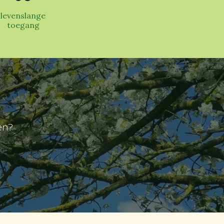
levenslange
toegang
en?