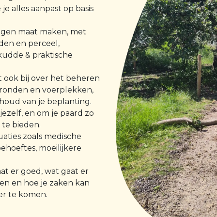
 je alles aanpast op basis
eigen maat maken, met
den en perceel,
 kudde & praktische
rt ook bij over het beheren
rgronden en voerplekken,
houd van je beplanting.
 jezelf, en om je paard zo
 te bieden.
aties zoals medische
ehoeftes, moeilijkere
aat er goed, wat gaat er
en en hoe je zaken kan
er te komen.