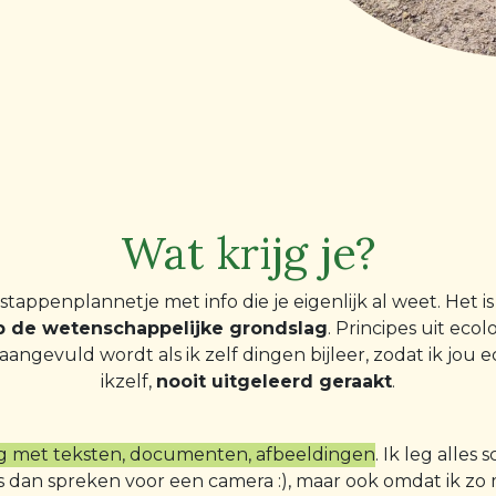
Wat krijg je?
stappenplannetje met info die je eigenlijk al weet. Het i
p de wetenschappelijke grondslag
. Principes uit ec
ngevuld wordt als ik zelf dingen bijleer, zodat ik jou 
ikzelf,
nooit uitgeleerd geraakt
.
g met teksten, documenten, afbeeldingen
. Ik leg alles 
is dan spreken voor een camera :), maar ook omdat ik zo m