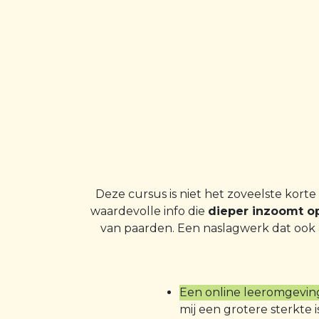
Deze cursus is niet het zoveelste korte 
waardevolle info die
dieper inzoomt o
van paarden. Een naslagwerk dat ook aa
Een online leeromgevin
mij een grotere sterkte 