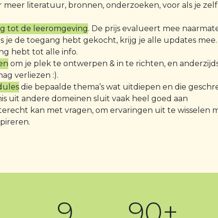
r meer literatuur, bronnen, onderzoeken, voor als je zel
g tot de leeromgeving
. De prijs evalueert mee naarmat
s je de toegang hebt gekocht, krijg je alle updates mee. 
 hebt tot alle info.
en
om je plek te ontwerpen & in te richten, en anderzijd
ag verliezen :).
dules
die bepaalde thema’s wat uitdiepen en die geschr
nis uit andere domeinen sluit vaak heel goed aan
terecht kan met vragen, om ervaringen uit te wisselen 
pireren.
9
90+