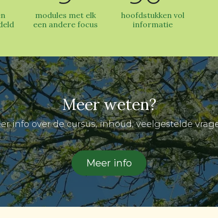
en
modules met elk
hoofdstukken vol
deld
een andere focus
informatie
Meer weten?
er info over de cursus, inhoud, veelgestelde vrag
Meer info