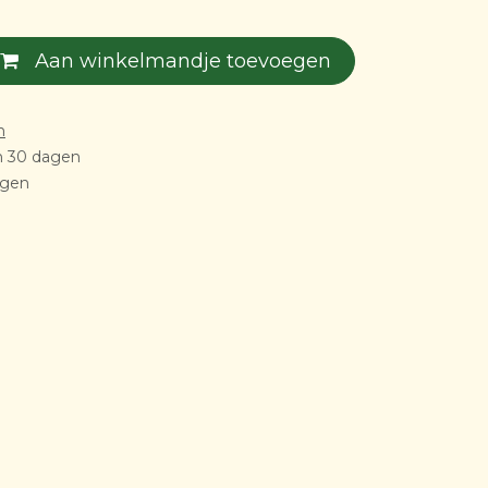
Aan winkelmandje toevoegen
n
n 30 dagen
agen