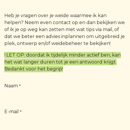
Heb je vragen over je weide waarmee ik kan
helpen? Neem even contact op en dan bekijken we
of ik je op weg kan zetten met wat tips via mail, of
dat we beter een advies inplannen om uitgebreid je
plek, ontwerp en/of weidebeheer te bekijken!
! LET OP: doordat ik tijdelijk minder actief ben, kan
het wat langer duren tot je een antwoord krijgt.
Bedankt voor het begrip!
Naam
*
E-mail
*