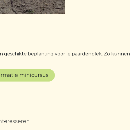
e en geschikte beplanting voor je paardenplek. Zo kunne
ormatie minicursus
nteresseren