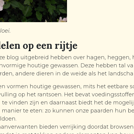
oei.
elen op een rijtje
deze blog uitgebreid hebben over hagen, heggen,
ijnvormige houtige gewassen. Deze hebben tal v
rden, andere dieren in de weide als het landscha
en vormen houtige gewassen, mits het eetbare so
lling op het rantsoen. Het bevat voedingsstoffen
i te vinden zijn en daarnaast biedt het de mogel
 manier te eten: zo kunnen onze paarden hun be
ldoen.
anverwanten bieden verrijking doordat browsen 