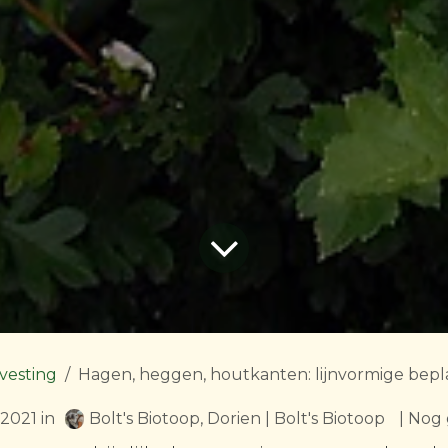
vesting
Hagen, heggen, houtkanten: lijnvormige bep
2021
in
Bolt's Biotoop, Dorien | Bolt's Biotoop
| Nog 