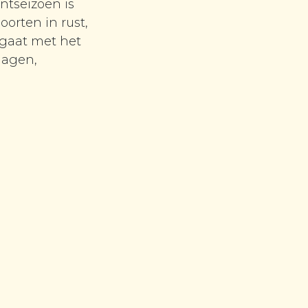
antseizoen is
oorten in rust,
 gaat met het
hagen,