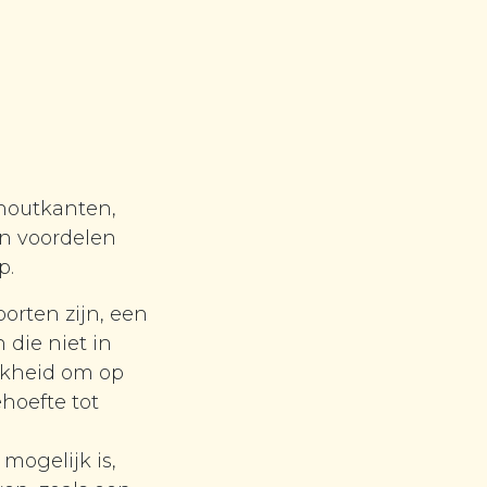
 houtkanten,
an voordelen
p.
orten zijn, een
 die niet in
ijkheid om op
hoefte tot
mogelijk is,