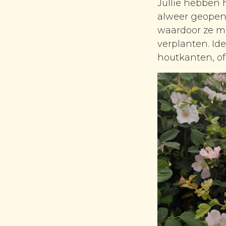
Jullie hebben h
alweer geopend!
waardoor ze mi
verplanten. Id
houtkanten, of