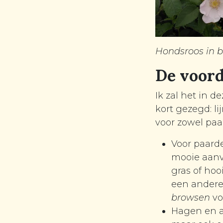
Hondsroos in bl
De voord
Ik zal het in 
kort gezegd: l
voor zowel paa
Voor paard
mooie aanvu
gras of hoo
een andere
browsen
vo
Hagen en a